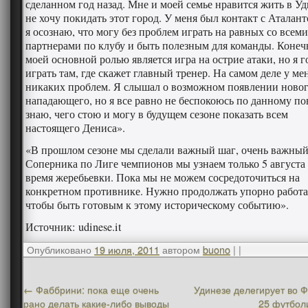
сделанном год назад. Мне и моей семье нравится жить в Уд
не хочу покидать этот город. У меня был контакт с Аталант
я осознаю, что могу без проблем играть на равных со всеми
партнерами по клубу и быть полезным для команды. Конеч
моей основной ролью является игра на острие атаки, но я г
играть там, где скажет главный тренер. На самом деле у ме
никаких проблем. Я слышал о возможном появлении ново
нападающего, но я все равно не беспокоюсь по данному по
знаю, чего стою и могу в будущем сезоне показать всем
настоящего Дениса».
«В прошлом сезоне мы сделали важный шаг, очень важный
Соперника по Лиге чемпионов мы узнаем только 5 августа
время жеребьевки. Пока мы не можем сосредоточиться на
конкретном противнике. Нужно продолжать упорно работа
чтобы быть готовым к этому историческому событию».
Источник: udinese.it
Опубликовано
19 июля, 2011
автором
buono
|
|
←
Фаббрини: пока еще очень
Удинезе делегирует во 
рано делать какие-либо выводы
25 футбол