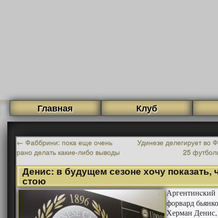
Главная
Клуб
←
Фаббрини: пока еще очень
Удинезе делегирует во 
рано делать какие-либо выводы
25 футбол
Денис: в будущем сезоне хочу показать, 
стою
Аргентинcкий
форвард бьянк
Херман Денис,