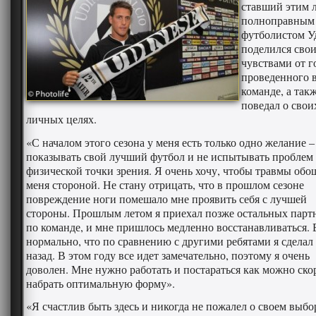
ставший этим 
полноправным
футболистом У
поделился сво
чувствами от г
проведенного 
команде, а так
поведал о свои
личных целях.
«С началом этого сезона у меня есть только одно желание –
показывать свой лучший футбол и не испытывать проблем 
физической точки зрения. Я очень хочу, чтобы травмы обо
меня стороной. Не стану отрицать, что в прошлом сезоне
повреждение ноги помешало мне проявить себя с лучшей
стороны. Прошлым летом я приехал позже остальных парт
по команде, и мне пришлось медленно восстанавливаться.
нормально, что по сравнению с другими ребятами я сделал
назад. В этом году все идет замечательно, поэтому я очень
доволен. Мне нужно работать и постараться как можно ско
набрать оптимальную форму».
«Я счастлив быть здесь и никогда не пожалел о своем выбо