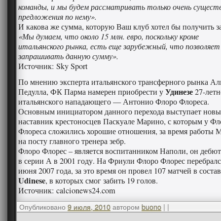
команды, и мы будем рассматривать только очень сущест
предложения по нему».
И какова же сумма, которую Ваш клуб хотел бы получить з
«Мы думаем, что около 15 млн. евро, поскольку кроме
итальянского рынка, есть еще зарубежный, что позволяет
запрашивать данную сумму».
Источник: Sky Sport
По мнению эксперта итальянского трансферного рынка Ал
Удинезе
Педулла, ФК Парма намерен приобрести у
27-летн
итальянского нападающего — Антонио Флоро Флореса.
Основным инициатором данного перехода выступает нов
наставник крестоносцев Паскуале Марино, с которым у Фл
Флореса сложились хорошие отношения, за время работы 
на посту главного тренера зебр.
Флоро Флорес – является воспитанником Наполи, он дебю
в серии А в 2001 году. На Фриули Флоро Флорес перебралс
июня 2007 года, за это время он провел 107 матчей в состав
Udinese
, в которых смог забить 19 голов.
Источник: calcionews24.com
Опубликовано
9 июля, 2010
автором
buono
|
|