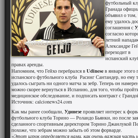
футбольный кл
Гранада офици
объявил о том,
ему удалось до
У
соглашения с
согласно котор
летний напад
Александре Ге
переходит в
испанский клу
правах аренды.
Udinese
Напомним, что Гейхо перебрался в
в январе этого 
испанского футбольного клуба Расинг Сантандер, но ему т
удалось сыграть ни одного матча за зебр. Теперь он намере
можно скорее вернуться в Испанию, для того, чтобы пройт
медицинское обследование, и подписать контракт с Грандо
Источник: calcionews24.com
Удинезе
Как мы ранее сообщали,
проявляет интерес к форв
футбольного клуба Торино — Роландо Бьянки, но после за
сделанного спортивным директором Торино Джанлукой Пе
похоже, что зебрам можно забыть об этом форварде.
«Этот игрок определяется нами, как очень важная часть 