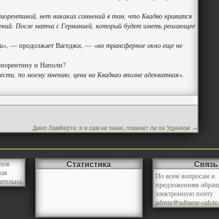
Фиорентиной, нет никаких сомнений в том, что Квадво нравится
ений. После матча с Германией, который будет иметь решающее
и»
, — продолжает Вагеджи, —
«но трансферное окно еще не
 Фиорентину и Наполи?
ести, по моему мнению, цена на Квадвао вполне адекватная».
Дино Ламберти: я и сам не знаю, покинет ли он Удинезе
→
Статистика
Связь
лов
мая
По всем вопросам и
ательна.
предложениям обращ
электронную почту
admin@udinese-calcio