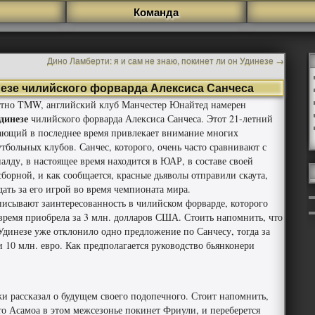
Команда
Дино Ламберти: я и сам не знаю, покинет ли он Удинезе
→
езе чилийского форварда Алексиса Санчеса
естно TMW, английский клуб Манчестер Юнайтед намерен
динезе
чилийского форварда Алексиса Санчеса.
Этот 21-летний
ающий в последнее время привлекает внимание многих
тбольных клубов. Санчес, которого, очень часто сравнивают с
лду, в настоящее время находится в ЮАР, в составе своей
борной, и как сообщается, красные дьяволы отправили скаута,
ать за его игрой во время чемпионата мира.
исывают заинтересованность в чилийском форварде, которого
 время приобрела за 3 млн. долларов США. Стоить напомнить, что
Удинезе уже отклонило одно предложение по Санчесу, тогда за
и 10 млн. евро. Как предполагается руководство бьянконери
 рассказал о будущем своего подопечного. Стоит напомнить,
что Асамоа в этом межсезонье покинет Фриули, и переберется