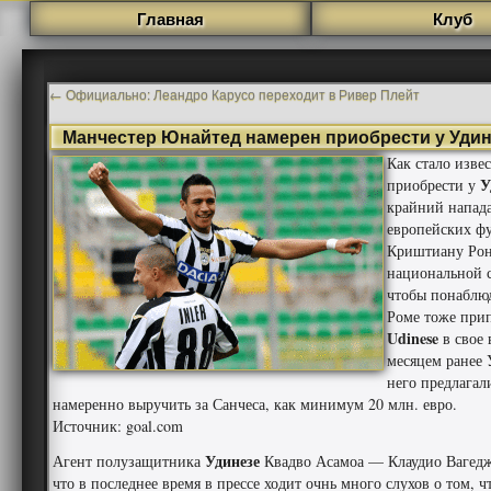
Главная
Клуб
←
Официально: Леандро Карусо переходит в Ривер Плейт
Манчестер Юнайтед намерен приобрести у Удин
Как стало изв
У
приобрести у
крайний напад
европейских фу
Криштиану Рона
национальной с
чтобы понаблюд
Роме тоже прип
Udinese
в свое
месяцем ранее 
него предлагал
намеренно выручить за Санчеса, как минимум 20 млн. евро.
Источник: goal.com
Удинезе
Агент полузащитника
Квадво Асамоа — Клаудио Вагеджи
что в последнее время в прессе ходит очнь много слухов о том, 