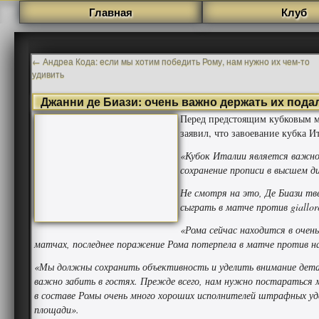
Главная
Клуб
←
Андреа Кода: если мы хотим победить Рому, нам нужно их чем-то
удивить
Джанни де Биази: очень важно держать их под
Перед предстоящим кубковым м
заявил, что завоевание кубка И
«Кубок Италии является важной
сохранение прописи в высшем д
Не смотря на это, Де Биази тв
сыграть в матче против gialloro
«Рома сейчас находится в очень
матчах, последнее поражение Рома потерпела в матче против на
«Мы должны сохранить объективность и уделить внимание детал
важно забить в гостях. Прежде всего, нам нужно постараться 
в составе Ромы очень много хороших исполнителей штрафных у
площади».