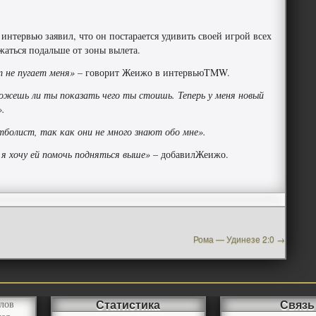
нтервью заявил, что он постарается удивить своей игрой всех
жаться подальше от зоны вылета.
т не пугает меня»
– говорит Жеижо в интервьюTMW.
можешь ли ты показать чего ты стоишь. Теперь у меня новый
».
болист, так как они не много знают обо мне».
 я хочу ей помочь подняться выше»
– добавилЖеижо.
Рома — Удинезе 2:0
→
Статистика
Связь
лов