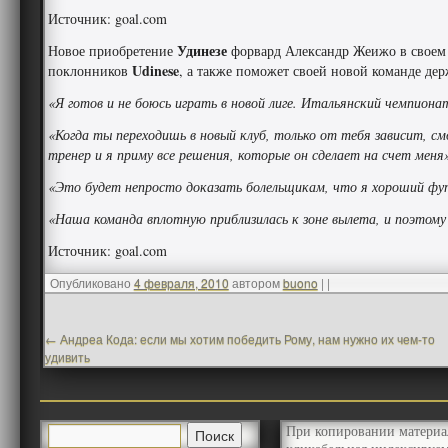
Источник: goal.com
Удинезе
Новое приобретение
форвард Александр Жеижо в своем и
Udinese
поклонников
, а также поможет своей новой команде дер
«Я готов и не боюсь играть в новой лиге. Итальянский чемпиона
«Когда ты переходишь в новый клуб, только от тебя зависит, с
тренер и я приму все решения, которые он сделает на счет меня
«Это будет непросто доказать болельщикам, что я хороший фут
«Наша команда вплотную приблизилась к зоне вылета, и поэтому
Источник: goal.com
Опубликовано
4 февраля, 2010
автором
buono
|
|
←
Андреа Кода: если мы хотим победить Рому, нам нужно их чем-то
удивить
При копировании материа