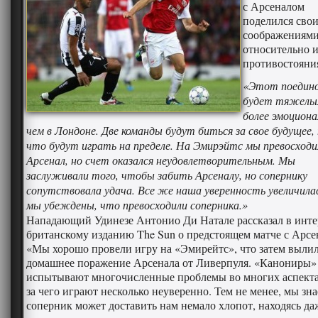
с Арсеналом
поделился сво
соображениям
относительно 
противостояни
«Этот поедин
будет тяжелы
более эмоцион
чем в Лондоне. Две команды будут биться за свое будущее,
что будут играть на пределе. На Эмирэйтс мы превосходи
Арсенал, но счет оказался неудовлетворительным. Мы
заслуживали того, чтобы забить Арсеналу, но сопернику
сопутствовала удача. Все же наша уверенность увеличилас
мы убеждены, что превосходили соперника.»
Нападающий Удинезе Антонио Ди Натале рассказал в инт
британскому изданию The Sun о предстоящем матче с Арсе
«Мы хорошо провели игру на «Эмирейтс», что затем вылил
домашнее поражение Арсенала от Ливерпуля. «Канониры»
испытывают многочисленные проблемы во многих аспектах
за чего играют несколько неуверенно. Тем не менее, мы зна
соперник может доставить нам немало хлопот, находясь да