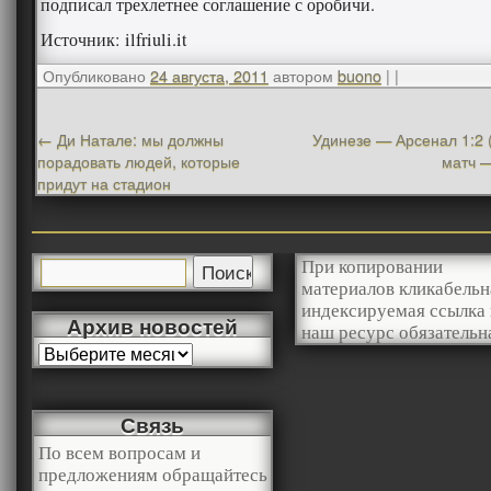
подписал трехлетнее соглашение с оробичи.
Источник: ilfriuli.it
Опубликовано
24 августа, 2011
автором
buono
|
|
←
Ди Натале: мы должны
Удинезе — Арсенал 1:2 
порадовать людей, которые
матч —
придут на стадион
При копировании
материалов кликабельн
индексируемая ссылка 
Архив новостей
наш ресурс обязательн
Связь
По всем вопросам и
предложениям обращайтесь