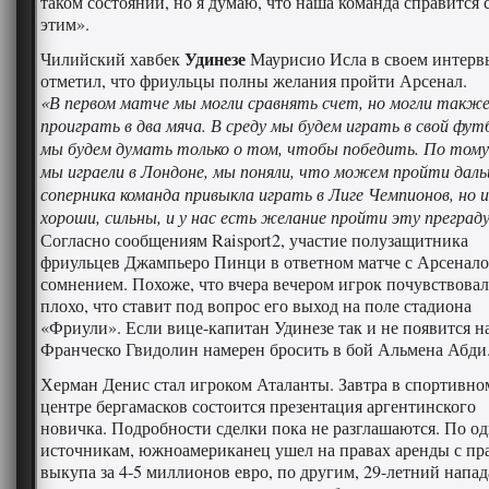
таком состоянии, но я думаю, что наша команда справится 
этим».
Удинезе
Чилийский хавбек
Маурисио Исла в своем интерв
отметил, что фриульцы полны желания пройти Арсенал.
«В первом матче мы могли сравнять счет, но могли также
проиграть в два мяча. В среду мы будем играть в свой футб
мы будем думать только о том, чтобы победить. По тому,
мы играели в Лондоне, мы поняли, что можем пройти даль
соперника команда привыкла играть в Лиге Чемпионов, но 
хороши, сильны, и у нас есть желание пройти эту преграду
Согласно сообщениям Raisport2, участие полузащитника
фриульцев Джампьеро Пинци в ответном матче с Арсенал
сомнением. Похоже, что вчера вечером игрок почувствовал
плохо, что ставит под вопрос его выход на поле стадиона
«Фриули». Если вице-капитан Удинезе так и не появится на
Франческо Гвидолин намерен бросить в бой Альмена Абди
Херман Денис стал игроком Аталанты. Завтра в спортивно
центре бергамасков состоится презентация аргентинского
новичка. Подробности сделки пока не разглашаются. По о
источникам, южноамериканец ушел на правах аренды с пр
выкупа за 4-5 миллионов евро, по другим, 29-летний нап