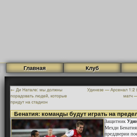
Главная
Клуб
←
Ди Натале: мы должны
Удинезе — Арсенал 1:2 
порадовать людей, которые
матч —
придут на стадион
Бенатия: команды будут играть на преде
Удин
Защитник
Мехди Бенатия
преддверии по