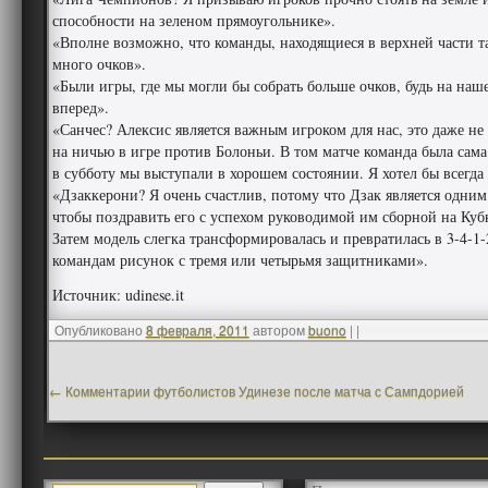
способности на зеленом прямоугольнике».
«Вполне возможно, что команды, находящиеся в верхней части т
много очков».
«Были игры, где мы могли бы собрать больше очков, будь на наше
вперед».
«Санчес? Алексис является важным игроком для нас, это даже не
на ничью в игре против Болоньи. В том матче команда была сама
в субботу мы выступали в хорошем состоянии. Я хотел бы всегда
«Дзаккерони? Я очень счастлив, потому что Дзак является одним 
чтобы поздравить его с успехом руководимой им сборной на Кубк
Затем модель слегка трансформировалась и превратилась в 3-4-1-
командам рисунок с тремя или четырьмя защитниками».
Источник: udinese.it
Опубликовано
8 февраля, 2011
автором
buono
|
|
←
Комментарии футболистов Удинезе после матча с Сампдорией