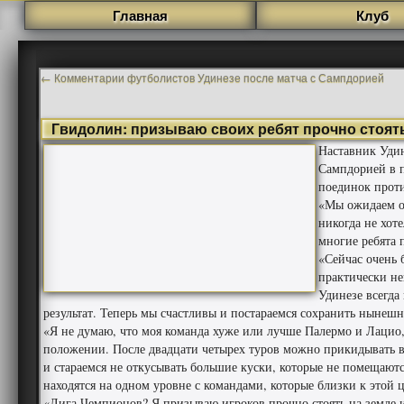
Главная
Клуб
←
Комментарии футболистов Удинезе после матча с Сампдорией
Гвидолин: призываю своих ребят прочно стоять
Наставник Удин
Сампдорией в 
поединок прот
«Мы ожидаем оч
никогда не хоте
многие ребята 
«Сейчас очень 
практически н
Удинезе всегда
результат. Теперь мы счастливы и постараемся сохранить ныне
«Я не думаю, что моя команда хуже или лучше Палермо и Лацио
положении. После двадцати четырех туров можно прикидывать
и стараемся не откусывать большие куски, которые не помещаются
находятся на одном уровне с командами, которые близки к этой 
«Лига Чемпионов? Я призываю игроков прочно стоять на земле и