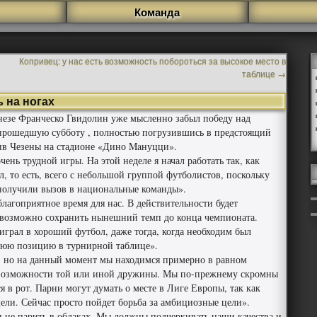
Команда
Копривец: у нас есть возможность побороться за высокое место в
таблице
→
 на ногах
езе Франческо Гвидолин уже мысленно забыл победу над
прошедшую субботу , полностью погрузившись в предстоящий
ив Чезены на стадионе «Дино Maнуцци».
ень трудной игры. На этой неделе я начал работать так, как
л, то есть, всего с небольшой группой футболистов, поскольку
получили вызов в национальные команды».
благоприятное время для нас. В действительности будет
евозможно сохранить нынешний темп до конца чемпионата.
 играл в хороший футбол, даже тогда, когда необходим был
шнюю позицию в турнирной таблице».
, но на данный момент мы находимся примерно в равном
 возможности той или иной дружины. Мы по-прежнему скромны
 в рот. Парни могут думать о месте в Лиге Европы, так как
цели. Сейчас просто пойдет борьба за амбициозные цели».
 не парить в облаках. Мы должны подчеркивать наши качества и