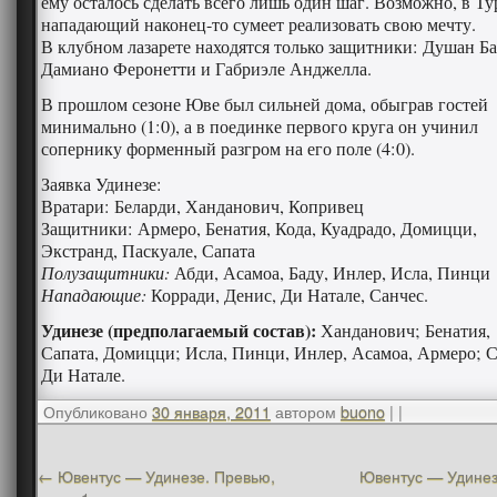
ему осталось сделать всего лишь один шаг. Возможно, в Т
нападающий наконец-то сумеет реализовать свою мечту.
В клубном лазарете находятся только защитники: Душан Ба
Дамиано Феронетти и Габриэле Анджелла.
В прошлом сезоне Юве был сильней дома, обыграв гостей
минимально (1:0), а в поединке первого круга он учинил
сопернику форменный разгром на его поле (4:0).
Заявка Удинезе:
Вратари: Беларди, Ханданович, Копривец
Защитники: Армеро, Бенатия, Кода, Куадрадо, Домицци,
Экстранд, Паскуале, Сапата
Полузащитники:
Абди, Асамоа, Баду, Инлер, Исла, Пинци
Нападающие:
Корради, Денис, Ди Натале, Санчес.
Удинезе (предполагаемый состав):
Ханданович; Бенатия,
Сапата, Домицци; Исла, Пинци, Инлер, Асамоа, Армеро; С
Ди Натале.
Опубликовано
30 января, 2011
автором
buono
|
|
←
Ювентус — Удинезе. Превью,
Ювентус — Удинез