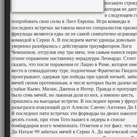
восьмую строк
которая не дае
в следующем г
попробовать свои силы в Лиге Европы.
Игра команды в
последних встречах заставила многих специалистов призна
фриульцы являются едва ли не самой симпатично играюще
командой в Серии А. В последнем матче удинцы довольно
уверенно разобрались с действущим триумфатором Лиги
Чемпионов, отгрузив ему три мяча, тем самым нанеся перв
сезоне поражение наставнику нерадзурри Леонардо. Стоит
сказать, что после поражения от Лацио в Риме, которое им
место в семнадцатому туре, подопечные Франческо Гвидол
проигрывают, одержав три победы при одной ничьей, заби
мячей своим противникам, в числе которых были далеко н
слабые Кьево, Милан, Дженоа и Интер. Правда и пропуще
было семь мячей, но львиная доля из них, а именно шесть,
пришлись на выездные встречи. В последнее время у фриу
разыгрался атакующий дуэт Алексис Санчес-Антонио Ди Н
В последних пяти встречах эти форварды на двоих наколо
десять голов, при этом Тото вышел в лидеры в списке
бомбардиров всего чемпионата. Отметим и тот факт, что на
Ди Натале 99 забитых мячей в Серии А. До магической от