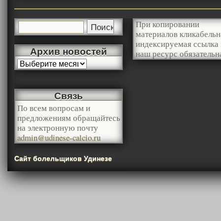
При копировании
материалов кликабельн
индексируемая ссылка 
Архив новостей
наш ресурс обязательн
Связь
По всем вопросам и
предложениям обращайтесь
на электронную почту
admin@udinese-calcio.ru
Сайт болельщиков Удинезе