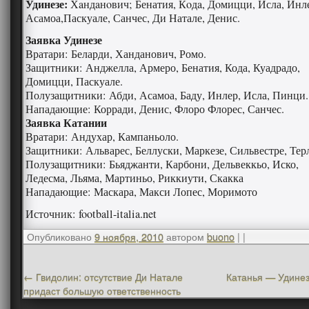
Удинезе:
Хaндaнoвич; Бенатия, Кoдa, Дoмицци, Исла, Инл
Асамоа,Паскуале, Санчес, Ди Натале, Денис.
Заявка Удинезе
Вратари: Беларди, Ханданович, Ромо.
Защитники: Анджелла, Армеро, Бенатия, Кода, Куадрадо,
Домицци, Паскуале.
Полузащитники: Абди, Асамоа, Баду, Инлер, Исла, Пинци.
Нападающие: Корради, Денис, Флоро Флорес, Санчес.
Заявка Катании
Вратари: Андухар, Кампаньоло.
Защитники: Альварес, Беллуски, Маркезе, Сильвестре, Тер
Полузащитники: Бьяджанти, Карбони, Дельвеккьо, Иско,
Ледесма, Льяма, Мартиньо, Риккиути, Скакка
Нападающие: Маскара, Макси Лопес, Моримото
Источник: football-italia.net
Опубликовано
9 ноября, 2010
автором
buono
|
|
←
Гвидолин: отсутствие Ди Натале
Катанья — Удинез
придаст большую ответственность