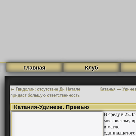
Главная
Клуб
←
Гвидолин: отсутствие Ди Натале
Катанья — Удинез
придаст большую ответственность
Катания-Удинезе. Превью
В среду в 22.45
московскому в
в матче
одиннадцатого