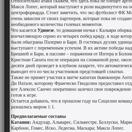
Относительно атаки скажем, что здесь пока не блещет арг
Макси Лопес, который выступает в роли выдвинутого на о
центрофорварда. Стоит заметить, что экс-футболист ФК М
очень зависим от своих партнеров, которые пока не создаю
необходимого количества голевых моментов.
Удинезе
Что касается
, то домашняя ничья с Кальяри оборва
впечатляющую серию из четырех побед кряду, в ходе кото
были обыграны Палермо и Бари. В гостевых дуэлях удинц
выступают с переменным успехом. В их активе победы над
Брешией и Бари, в пассиве – поражения от Интера и Болон
Кристиан Сапата после операции на сломанной руке, окол
десяти дней проведет в клубном лазарете, что автоматичес
выводит его из числа участников предстоящей схватки.
Также не примет участия в матче капитан бьянконери Ант
Ди Натале, которому Франческо Гвидолин предоставил отд
вот Алексис Санчес оперативно залечил свое повреждение
готов к игре.
Остается добавить, что в прошлом году на Сицилии коман
разошлись миром 1:1.
Предполагаемые составы
Катания:
Андухар, Альварес, Сильвестре, Бeллуски, Марке
Карбони, Гомес, Искo, Ледесма, Маскара; Макси Лопес.