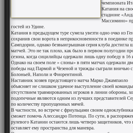
чемпионата Ит
Катания на сво
стадионе «Анд
Массимино» п
гостей из Удине.
Катания в предыдущем туре сумела увезти одно очко из Ге
сохранив свои ворота в неприкосновенности в поединке п
Сампдории, однако безвыигрышная серия клуба достигла 
матчей. Это не так плохо, как было в первом полугодии п
сезона, когда сицилийцы одержали лишь одну победу в 16 
Однако на своем поле » слоны» в пяти матчах одержали дв
победы над Пармой и Чезеной и трижды сыграли вничью с
Болоньей, Наполи и Фиорентиной.
Наставник хозяев предстоящего матча Марко Джампаоло
объясняет не слишком удачное выступление своей команды
отсутствием травмированных игроков в линии обороны, хо
подопечные являются одним из лучших представителей С
по количеству пропущенных мячей.
В частности, во встрече с фриульцами своим одноклубник
сможет помочь Алессандро Потенца. По сути, в распоряж
рулевого Катании остаются лишь четверо защитников, что 
оставляет ему пространства для маневра.