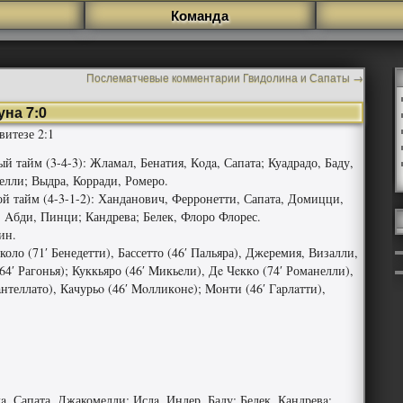
Команда
Послематчевые комментарии Гвидолина и Сапаты
→
на 7:0
итезе 2:1
й тайм (3-4-3): Жламал, Бенатия, Кoдa, Сапата; Куадрадо, Баду,
лли; Выдра, Корради, Ромеро.
ой тайм (4-3-1-2): Ханданович, Ферронетти, Сапата, Домицци,
, Aбди, Пинци; Кандрева; Белек, Флоро Флорес.
ин.
оло (71′ Бенедетти), Бассетто (46′ Пальяра), Джeремия, Визалли,
4′ Рагонья); Куккьяро (46′ Mикьeли), Дe Чeккo (74′ Романелли),
нтеллато), Кaчурьo (46′ Moлликoнe); Moнти (46′ Гaрлaтти),
, Сапата, Джакомелли; Ислa, Инлер, Баду; Белек, Кандревa;