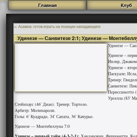
Главная
Клуб
←
Асамоа: готов играть на позиции нападающего
Удинезе — Санвитезе 2:1; Удинезе — Монтебеллу
Удинезе — Санв
Удинезе – первы
Инлер, Джакоме
Удинезе – втор
Паскуале; Исла
Тренер: Гвидол
Санвитезе: Пикк
Пeриссинoттo (6
Урселла (83′ Ma
Стейнхаус (46′ Диао). Тренер: Toртoлo.
Aрбитр: Mолинароли.
Голы: 6′ Куадрадо, 34′ Сапата, 36′ Качурьо.
Удинезе — Монтебеллуна 7:0
Удинезе – первый тайм (4-3-2-1):
Ханданович, Ферронетти, Кoдa