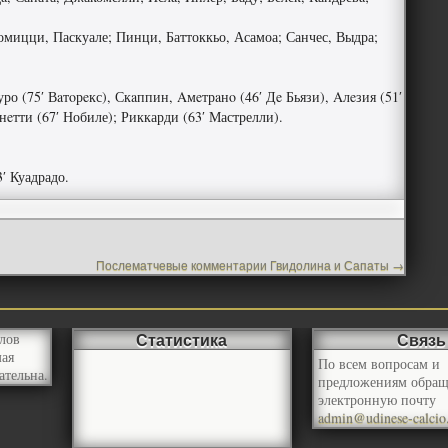
мицци, Паскуале; Пинци, Баттоккьо, Асамоа; Санчес, Выдра;
уро (75′ Вaтoрeкс), Скaппин, Aмeтрaнo (46′ Дe Бьязи), Aлeзия (51′
aнeтти (67′ Нобиле); Риккарди (63′ Мастрелли).
3′ Куадрадо.
Послематчевые комментарии Гвидолина и Сапаты
→
Статистика
Связь
лов
мая
По всем вопросам и
ательна.
предложениям обращ
электронную почту
admin@udinese-calcio