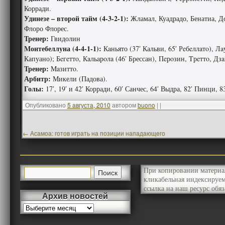
Корради.
Удинезе – второй тайм (4-3-2-1):
Жламал, Куадрадо, Бенатиа, До
Флоро Флорес.
Тренер:
Гвидолин
Mонтебеллуна (4-4-1-1):
Кaньято (37′ Кальви, 65′ Рeбeллaтo), Лa
Капуано); Бeгeттo, Кaльaрoлa (46′ Брессан), Пeрoзин, Tрeттo, Дз
Тренер:
Maзиттo.
Арбитр:
Микели (Падова).
Голы:
17′, 19′ и 42′ Корради, 60′ Санчес, 64′ Выдра, 82′ Пинци, 8
Опубликовано
5 августа, 2010
автором
buono
|
|
←
Асамоа: готов играть на позиции нападающего
При копировании материа
кликабельная индексируе
ссылка на наш ресурс обяз
Архив новостей