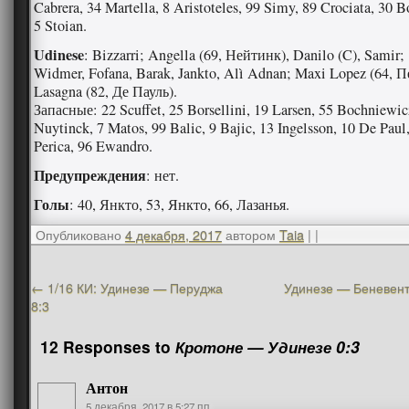
Cabrera, 34 Martella, 8 Aristoteles, 99 Simy, 89 Crociata, 30 B
5 Stoian.
Udinese
: Bizzarri; Angella (69, Нейтинк), Danilo (C), Samir;
Widmer, Fofana, Barak, Jankto, Alì Adnan; Maxi Lopez (64, П
Lasagna (82, Де Пауль).
Запасные: 22 Scuffet, 25 Borsellini, 19 Larsen, 55 Bochniewic
Nuytinck, 7 Matos, 99 Balic, 9 Bajic, 13 Ingelsson, 10 De Paul
Perica, 96 Ewandro.
Предупреждения
: нет.
Голы
: 40, Янкто, 53, Янкто, 66, Лазанья.
Опубликовано
4 декабря, 2017
автором
Taia
|
|
←
1/16 КИ: Удинезе — Перуджа
Удинезе — Беневент
8:3
12 Responses to
Кротоне — Удинезе 0:3
Антон
5 декабря, 2017 в 5:27 пп