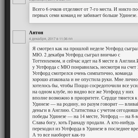
Всего 6 очков отделяют от 7-го места. И никто по
первых семи команд не забивает больше Удинезе.
Антон
4 декабря, 2017 в 11:36 пп
Я смотрел как на прошлой неделе Уотфорд сыгра
МЮ. 2 декабря Уотфорд сыграл вничью с
Тоттенхемом, и сейчас идет на 8 месте в Англии.
у Уотфорда с МЮ понравилась, несмотря на счет 
Уотфорд смотрелся очень симпатично, команда
хорошо атаковала и не опустила руки. Мне лично
хотелось бы, чтобы Поццо сосредоточили все ус
на одном клубе, но видно все же Уотфорд у них
вполне возможно в приоритете. Сердце тянется к
Удинезе — на родину, но разум говорит — влива
деньги в Англию. Статистика с учетом сегодняш
победы Удинезе — на 14 месте, Уотфорд — на 8-м
Слава богу, хоть Гранаду продали. А кто-нибудь
переходил из Уотфорда в Удинезе в последнее вр
А то все наоборот как-то