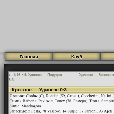
Главная
Клуб
←
1/16 КИ: Удинезе — Перуджа
Удинезе — Беневент
8:3
Кротоне — Удинезе 0:3
Crotone
: Cordaz (C), Rohden (59, Стоян), Ceccherini, Nalini (
Сими), Barberis, Pavlovic, Tonev (78, Ромеро), Trotta, Sampiri
Simic, Mandragora.
Запасные: 5 Festa, 78 Viscovo, 14 Suljic, 37 Faraoni, 93 Ajeti,