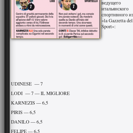
ведущего
итальянского
спортивного и
«la Gazzetta del
Sport»:
UDINESE — 7
LODI — 7 — IL MIGLIORE
KARNEZIS — 6,5
PIRIS — 6,5
DANILO — 6,5
FELIPE — 6,5