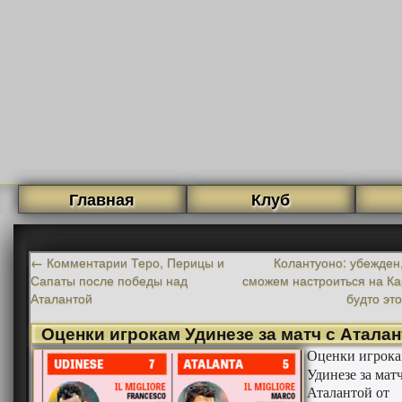
Главная
Клуб
←
Комментарии Теро, Перицы и
Колантуоно: убежден
Сапаты после победы над
сможем настроиться на Ка
Аталантой
будто эт
Оценки игрокам Удинезе за матч с Атала
Оценки игрок
Удинезе за матч
Аталантой от