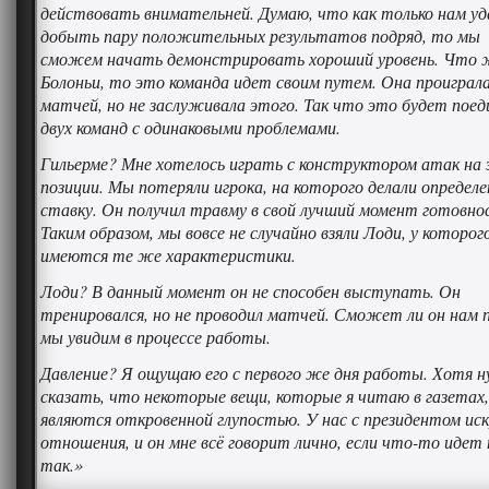
действовать внимательней. Думаю, что как только нам у
добыть пару положительных результатов подряд, то мы
сможем начать демонстрировать хороший уровень. Что 
Болоньи, то это команда идет своим путем. Она проиграла
матчей, но не заслуживала этого. Так что это будет поед
двух команд с одинаковыми проблемами.
Гильерме? Мне хотелось играть с конструктором атак на
позиции. Мы потеряли игрока, на которого делали определ
ставку. Он получил травму в свой лучший момент готовно
Таким образом, мы вовсе не случайно взяли Лоди, у которог
имеются те же характеристики.
Лоди? В данный момент он не способен выступать. Он
тренировался, но не проводил матчей. Сможет ли он нам 
мы увидим в процессе работы.
Давление? Я ощущаю его с первого же дня работы. Хотя 
сказать, что некоторые вещи, которые я читаю в газетах,
являются откровенной глупостью. У нас с президентом ис
отношения, и он мне всё говорит лично, если что-то идет 
так.»