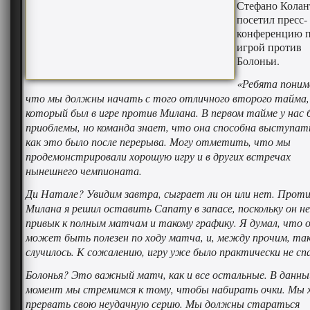
Стефано Колан
посетил пресс-
конференцию п
игрой против
Болоньи.
«Ребята пони
что мы должны начать с того отличного второго тайма,
который был в игре против Милана. В первом тайме у нас 
приоблемы, но команда знает, что она способна выступат
как это было после перерыва. Могу отметить, что мы
продемонстрировали хорошую игру и в других встречах
нынешнего чемпионата.
Ди Натале? Увидим завтра, сыграет ли он или нет. Прот
Милана я решил оставить Сапату в запасе, поскольку он не
привык к полным матчам и такому графику. Я думал, что 
может быть полезен по ходу матча, и, между прочим, так
случилось. К сожалению, игру уже было практически не сп
Болонья? Это важный матч, как и все остальные. В данны
момент мы стремимся к тому, чтобы набирать очки. Мы
прервать свою неудачную серию. Мы должны стараться