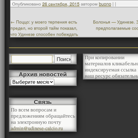
Опубликовано
26 сентября, 2015
автором
buono
|
|
←
Поццо: у моего терпения есть
Болонья — Удинезе. З
предел, но второй тайм показал,
предполагаемые со
что Удинезе способен побеждать
При копировании
материалов кликабельн
индексируемая ссылка 
Архив новостей
наш ресурс обязательн
Связь
По всем вопросам и
предложениям обращайтесь
на электронную почту
admin@udinese-calcio.ru