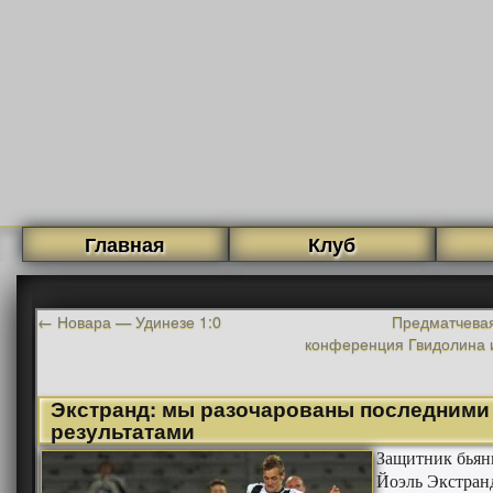
Главная
Клуб
←
Новара — Удинезе 1:0
Предматчевая
конференция Гвидолина 
Экстранд: мы разочарованы последними
результатами
Защитник бьян
Йоэль Экстран