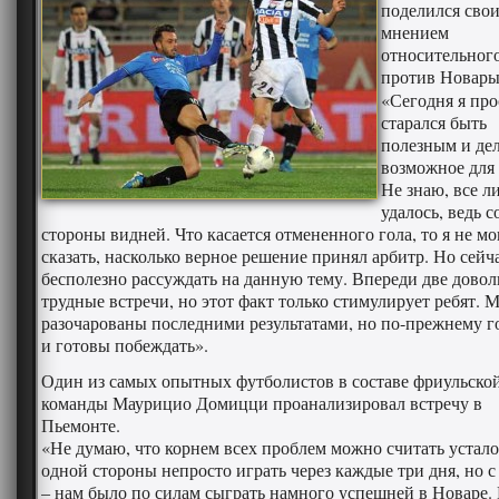
поделился сво
мнением
относительног
против Новары
«Сегодня я про
старался быть
полезным и дел
возможное для 
Не знаю, все л
удалось, ведь с
стороны видней. Что касается отмененного гола, то я не мо
сказать, насколько верное решение принял арбитр. Но сейч
бесполезно рассуждать на данную тему. Впереди две довол
трудные встречи, но этот факт только стимулирует ребят. 
разочарованы последними результатами, но по-прежнему 
и готовы побеждать».
Один из самых опытных футболистов в составе фриульско
команды Маурицио Домицци проанализировал встречу в
Пьемонте.
«Не думаю, что корнем всех проблем можно считать устало
одной стороны непросто играть через каждые три дня, но с
– нам было по силам сыграть намного успешней в Новаре.