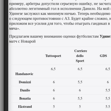
примеру, арбитры допустили серьезную ошибку, не засчит
абсолютно легитимный гол в исполнении Данило. На мой в
Удинезе заслужил как минимум ничью. Теперь необходимо
о следующем противостоянии с АЗ. Будет крайне сложно, 
приложим все усилия для того, чтобы отыграть гандикап в
мяча».
Удине
Предлагаем вашему вниманию оценки футболистам
матч с Новарой
Corriere
Tuttosport
dello
GD
Sport
6,5
6,5
6,5
Handanovic
Domizzi
6
5,5
6
Danilo
6
6
5,5
Benatia
6
5,5
5,5
Ekstrand
5
5
5.5