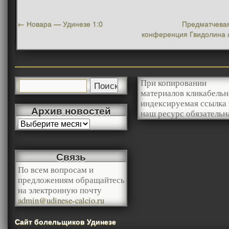
←
Новара — Удинезе 1:0
Предматчевая
конференция Гвидолина 
При копировании
материалов кликабельн
индексируемая ссылка 
Архив новостей
наш ресурс обязательн
Связь
По всем вопросам и
предложениям обращайтесь
на электронную почту
admin@udinese-calcio.ru
Сайт болельщиков Удинезе