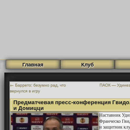
Главная
Клуб
←
Баррето: безумно рад, что
ПАОК — Удинез
вернулся в игру
Предматчевая пресс-конференция Гвидо
и Домицци
Наставник Уди
Франческо Гви
и защитник кл