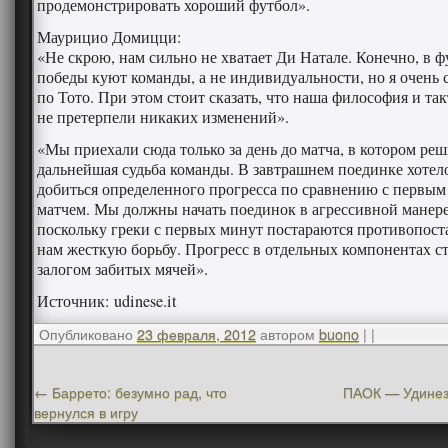
продемонстрировать хороший футбол».
Маурицио Домицци:
«Не скрою, нам сильно не хватает Ди Натале. Конечно, в ф
победы куют команды, а не индивидуальности, но я очень
по Тото. При этом стоит сказать, что наша философия и та
не претерпели никаких изменений».
«Мы приехали сюда только за день до матча, в котором реш
дальнейшая судьба команды. В завтрашнем поединке хотел
добиться определенного прогресса по сравнению с первым
матчем. Мы должны начать поединок в агрессивной манере
поскольку греки с первых минут постараются противопост
нам жесткую борьбу. Прогресс в отдельных компонентах с
залогом забитых мячей».
Источник: udinese.it
Опубликовано
23 февраля, 2012
автором
buono
|
|
←
Баррето: безумно рад, что
ПАОК — Удинез
вернулся в игру