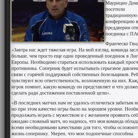
Маурицио Дом
посетили
традиционную 
конференцию 
преддверии от
поединка с П
Франческо Гви
«Завтра нас ждет тяжелая игра. На мой взгляд, команда зас
больше, чем просто еще один проведенный поединок в Ли
Европы. Необходимо стараться использовать каждый просч
противника. Соперник будет испытывать серьезное давлен
связи с горячей поддержкой собственных болельщиков. Реб
чувствуют всю ответственность, возложенную на них. Ка
игрок помнит, какую команду он представляет и что долже
сделать ради достижения поставленной цели».
«В последних матчах нам не удалось отличиться забитым м
но при этом качество игры было на хорошем уровне. Необ
продолжать играть с мужеством и с желанием проявить себ
ожидаю сложный матч, но надеюсь, что моя команда облад
всеми необходимыми качествами для того, чтобы осложнит
жизнь сопернику. Уверен, что мои подопечные способны