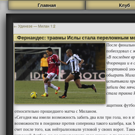
Главная
Клуб
←
Удинезе — Милан 1:2
Фернандес: травмы Ислы стала переломным м
После финально
побеседовал с 
«В последнее в
Флоренции и в 
спортивной зл
обыграть Мила
испытывали пр
забили два мяч
стала травма И
ащитник футбо
относительно прошедшего матча с Миланом.
«Сегодня мы имели возможность забить два или три гола, но в
возможности в поединке против соперника такого калибра, как М
счет после того, как нейтрализовали угловой у своих ворот. Так