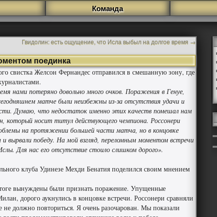
Команда
Гвидолин: есть ощущение, что Исла выбыл на долгое время
→
оментом поединка
го свистка Желсон Фернандес отправился в смешанную зону, где
журналистами.
ремя нами потеряно довольно много очков. Поражения в Генуе,
сегодняшнем матче были неизбежны из-за отсутствия удачи и
ости. Думаю, что недостаток именно этих качеств помешал нам
н, который носит титул действующего чемпиона. Россонери
облемы на протяжении большей части матча, но в концовке
а и вырвали победу. На мой взгляд, переломным моментом встречи
слы. Для нас его отсутствие стоило слишком дорого».
льного клуба Удинезе Мехди Бенатия поделился своим мнением
 итоге вынуждены были признать поражение. Упущенные
илан, дорого аукнулись в концовке встречи. Россонери сравняли
ое не должно повториться. Я очень разочарован. Мы показали