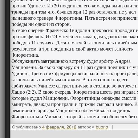
против Удинезе. Из 20 поединков его команды выиграли л
трижды при том что, бьянконери 12 раз оставляли не у дел
нынешнего тренера Фиорентины. Пять встреч не принесли
победы ни одной из сторон.
В свою очередь Франческо Гвидолин прекрасно проводит 
против фиалок. Из 24 матчей его командам удалось одержа
победу в 11 случаях. Десять матчей закончились ничейным
результатом, а три поединка в свой актив может записать
Фиорентина.
Обслуживать завтрашнюю встречу будет арбитр Андреа
Маццолени. За свою карьеру он 11 раз судил поединки с у
Удинезе. Три из них фриульцы выиграли, шесть проиграли,
закончились ничейным исходом. В этом сезоне под его
арбитражем Удинезе сыграл вничью в столице во встрече 
Лацио (2:2). В свою очередь Фиорентина шесть раз играла 
которые судил Маццолени. Флорентийцы однажды смогли
выиграть, дважды проиграли и трижды сыграли вничью. В
чемпионате бригада Маццолени обслуживала поединок
Фиорентины и Милана, который закончился обошелся без г
Опубликовано
4 февраля, 2012
автором
buono
|
|