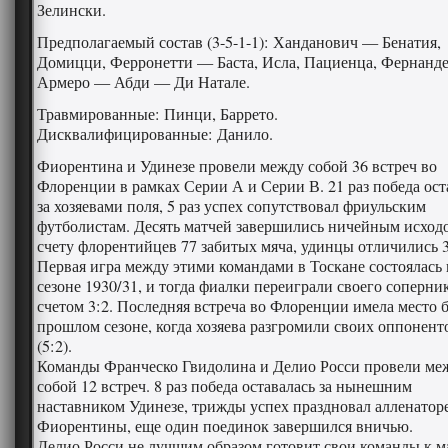
Зелински.
Предполагаемый состав (3-5-1-1): Ханданович — Бенатия,
Домицци, Ферронетти — Баста, Исла, Пациенца, Фернанде
Армеро — Абди — Ди Натале.
Травмированные: Пинци, Баррето.
Дисквалифицированные: Данило.
Фиорентина и Удинезе провели между собой 36 встреч во
Флоренции в рамках Серии А и Серии В. 21 раз победа ост
за хозяевами поля, 5 раз успех сопутствовал фриульским
футболистам. Десять матчей завершились ничейным исход
счету флорентийцев 77 забитых мяча, удинцы отличились 3
Первая игра между этими командами в Тоскане состоялась 
сезоне 1930/31, и тогда фиалки переиграли своего соперни
счетом 3:2. Последняя встреча во Флоренции имела место 
прошлом сезоне, когда хозяева разгромили своих оппонент
(5:2).
Команды Франческо Гвидолина и Делио Росси провели ме
собой 12 встреч. 8 раз победа оставалась за нынешним
наставником Удинезе, трижды успех праздновал алленатор
Фиорентины, еще один поединок завершился вничью.
Делио Росси не лучшим образом готовит свои команды к м