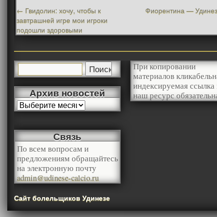
←
Гвидолин: хочу, чтобы к
Фиорентина — Удинез
завтрашней игре мои игроки
подошли здоровыми
При копировании
материалов кликабельн
индексируемая ссылка 
Архив новостей
наш ресурс обязательн
Связь
По всем вопросам и
предложениям обращайтесь
на электронную почту
admin@udinese-calcio.ru
Сайт болельщиков Удинезе