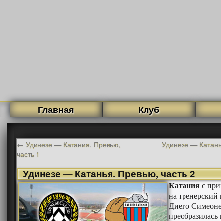
Главная
Клуб
←
Удинезе — Катания. Превью,
Удинезе — Катань
часть 1
Удинезе — Катанья. Превью, часть 2
Катания
с при
на тренерский
Диего Симеон
преобразилась 