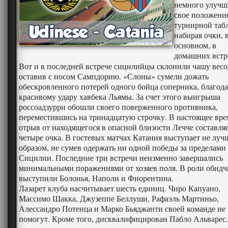
немного улучш
свое положени
турнирной таб
набирая очки, 
основном, в
домашних встр
Вот и в последней встрече сицилийцы склонили чашу весо
оставив с носом Сампдорию. «Слоны» сумели дожать
обескровленного потерей одного бойца соперника, благод
красивому удару хавбека Льямы. За счет этого выигрыша
россоадзурри обошли своего поверженного противника,
переместившись на тринадцатую строчку. В настоящее вре
отрыв от находящегося в опасной близости Лечче составля
четыре очка. В гостевых матчах Катания выступает не лу
образом, не сумев одержать ни одной победы за пределами
Сицилии. Последние три встречи неизменно завершались
минимальными поражениями от хозяев поля. В роли обидч
выступили Болонья, Наполи и Фиорентина.
Лазарет клуба насчитывает шесть единиц. Чиро Капуано,
Массимо Шакка, Джузеппе Беллуши, Рафаэль Мартиньо,
Алессандро Потенца и Марко Бьяджанти своей команде не
помогут. Кроме того, дисквалифицирован Пабло Альварес.