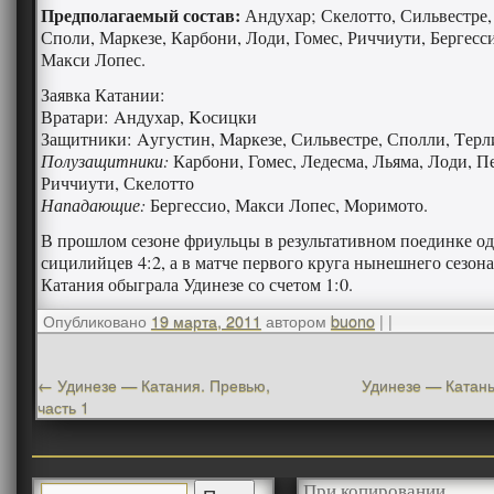
Предполагаемый состав:
Андухар; Скелотто, Сильвестре,
Споли, Маркезе, Карбони, Лоди, Гомес, Риччиути, Бергесс
Макси Лопес.
Заявка Катании:
Вратари: Aндухар, Koсицки
Защитники: Aугустин, Maркезе, Сильвестре, Сполли, Tер
Полузащитники:
Карбони, Гомес, Ледесма, Льяма, Лоди, П
Риччиути, Скелотто
Нападающие:
Бергессио, Макси Лопес, Moримото.
В прошлом сезоне фриульцы в результативном поединке о
сицилийцев 4:2, а в матче первого круга нынешнего сезона
Катания обыграла Удинезе со счетом 1:0.
Опубликовано
19 марта, 2011
автором
buono
|
|
←
Удинезе — Катания. Превью,
Удинезе — Катань
часть 1
При копировании