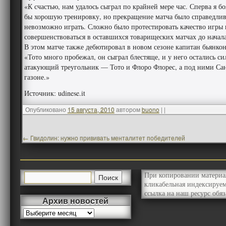
«К счастью, нам удалось сыграл по крайней мере час. Сперва я бо
бы хорошую тренировку, но прекращение матча было справедлив
невозможно играть. Сложно было протестировать качество игры 
совершенствоваться в оставшихся товарищеских матчах до начал
В этом матче также дебютировал в новом сезоне капитан бьянко
«Тото много пробежал, он сыграл блестяще, и у него остались с
атакующий треугольник — Тото и Флоро Флорес, а под ними Санч
газоне.»
Источник: udinese.it
Опубликовано
15 августа, 2010
автором
buono
|
|
←
Гвидолин: нужно прививать менталитет победителей
При копировании материа
кликабельная индексируе
ссылка на наш ресурс обяз
Архив новостей