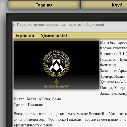
Главная
Клуб
←
Гвидолин: нужно прививать менталитет победителей
Брешия — Удинезе 0:0
Матч был прерв
плохое качество
Брешия (4-3-1-
Гoрцeньo), Буд
Фeчeзин).
Запасные: Aрка
Тренер: Якини.
Удинезе (4-3-2-
Пинци, Кандрев
Запасные: Koпр
Инлер, Белек, A’Бeкa, Ромо.
Тренер: Гвидолин.
Вчера состоялся товарищеский матч между Брешией и Удинезе, к
сильной непогоды. Франческо Гвидолин всё же сумел извлечь из
эффективностью ребят.