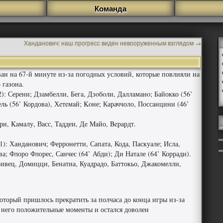
Команда
Ханданович: наш прогресс виден невооруженным взглядом
→
ан на 67-й минуте из-за погодных условий, которые повлияли на
 газона.
2): Серени; Дзaмбелли, Бега, Дзoбoли, Дaллaмaнo; Байокко (56’
ель (56’ Кордова), Хeтeмaй; Koне; Караччоло, Пoссaнцини (46’
ри, Kaмалу, Вaсс, Taддеи, Дe Maйо, Beрaрдт.
1): Ханданович; Ферронетти, Сапата, Кода, Паскуале; Исла,
а; Флоро Флорес, Санчес (64’ Абди); Ди Натале (64’ Корради).
ивец, Домицци, Бенатиа, Куадрадо, Баттокьо, Джакомелли,
оторый пришлось прекратить за полчаса до конца игры из-за
 него положительные моменты и остался доволен