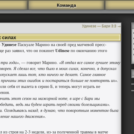
Команда
Удинезе — Бари 3:3
→
х силах
Удинезе
р
Паскуале Марино на своей пред матчевой пресс-
Udinese
е раз заявил, что он покинет
по окончанию этого
 три года»
, — говорит Марино.
«Я отдал все самое лучшее этому
творен. Я сделал все, что было в моих силах, конечно, я допускал
допускает лишь тот, кто ничего не делает. Самое главное
 причины этих ошибок и постараться больше не повторять их».
ли себя от вылета в серию Б, и теперь могут играть не
ения.
чить этот сезон на мажорной ноте, в игре с Бари мы
бедить, ведь мы будем играть перед своими болельщиками».
и. Оглядываясь назад, я думаю, что поворотным моментом была
ление нашего движения».
из строя на 2-3 недели, из-за полученной травмы в матче