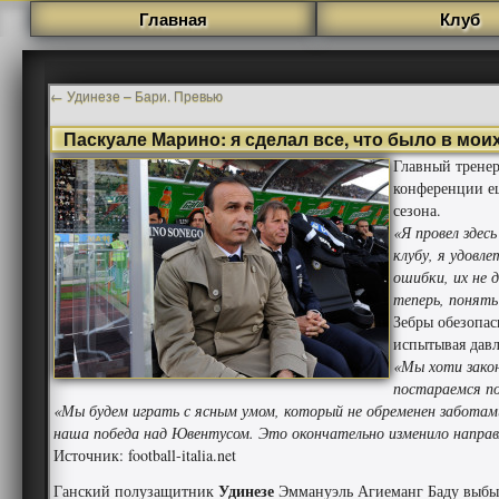
Главная
Клуб
←
Удинезе – Бари. Превью
Паскуале Марино: я сделал все, что было в мои
Главный трене
конференции ещ
сезона.
«Я провел здесь
клубу, я удовле
ошибки, их не 
теперь, понять
Зебры обезопаси
испытывая давл
«Мы хоти закон
постараемся по
«Мы будем играть с ясным умом, который не обременен заботам
наша победа над Ювентусом. Это окончательно изменило направ
Источник: football-italia.net
Удинезе
Ганский полузащитник
Эммануэль Агиеманг Баду выбыл 