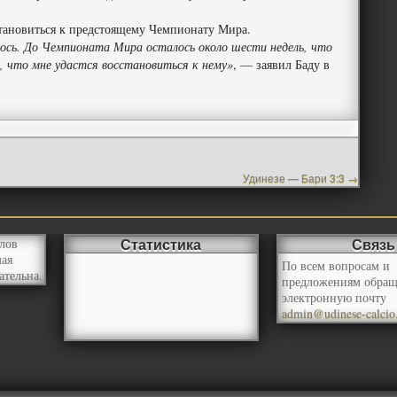
сстановиться к предстоящему Чемпионату Мира.
алось. До Чемпионата Мира осталось около шести недель, что
о, что мне удастся восстановиться к нему»
, — заявил Баду в
Удинезе — Бари 3:3
→
Статистика
Связь
лов
мая
По всем вопросам и
ательна.
предложениям обращ
электронную почту
admin@udinese-calcio