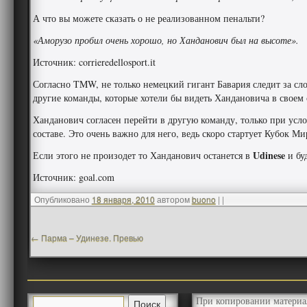
А что вы можете сказать о не реализованном пенальти?
«Аморузо пробил очень хорошо, но Ханданович был на высоте».
Источник: corrieredellosport.it
Согласно TMW, не только немецкий гигант Бавария следит за с
другие команды, которые хотели бы видеть Хандановича в своем 
Ханданович согласен перейти в другую команду, только при усло
составе. Это очень важно для него, ведь скоро стартует Кубок М
Udinese
Если этого не произодет то Ханданович останется в
и бу
Источник: goal.com
Опубликовано
18 января, 2010
автором
buono
|
|
←
Парма – Удинезе. Превью
При копировании материа