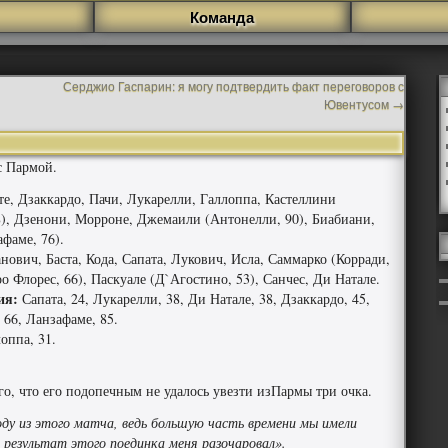
Команда
Серджио Гаспарин: я могу подтвердить факт переговоров с
Ювентусом
→
с Пармой.
е, Дзаккардо, Пачи, Лукарелли, Галлоппа, Кастеллини
), Дзенони, Морроне, Джемаили (Антонелли, 90), Биабиани,
фаме, 76).
нович, Баста, Кода, Сапата, Лукович, Исла, Саммарко (Корради,
о Флорес, 66), Паскуале (Д`Агостино, 53), Санчес, Ди Натале.
ия:
Сапата, 24, Лукарелли, 38, Ди Натале, 38, Дзаккардо, 45,
, 66, Ланзафаме, 85.
оппа, 31.
го, что его подопечным не удалось увезти изПармы три очка.
году из этого матча, ведь большую часть времени мы имели
о результат этого поединка меня разочаровал».