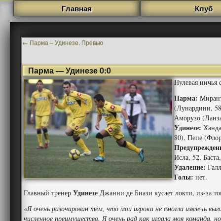
Главная
Клуб
←
Парма – Удинезе. Превью
Парма — Удинезе 0:0
Нулевая ничья 
Парма:
Мирант
(Лунардини, 58
Аморузо (Ланза
Удинезе:
Ханда
80), Пепе (Флор
Предупрежден
Исла, 52, Баста
Удаление:
Галл
Голы:
нет.
Удинезе
Главный тренер
Джанни де Биази кусает локти, из-за то
«Я очень разочарован тем, что мои игроки не смогли извлечь вы
численное преимущество. Я очень рад как играла моя команда, н