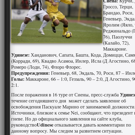
Сиена:
Курчи,
Гроссо, Терци,
Брандао, Роси,
Геневьер, Экда
Яролим (Яяло, 
Реджинальдо (Г
76), Паолуччи
(Калайо, 72),
Маккароне.
Удинезе:
Ханданович, Сапата, Башта, Кода, Домицци, Сам
(Корради, 69), Квадво Асамоа, Инлер, Исла (Д Агостино, 68
Ромеро (Лоди, 74), Флоро Флорес.
Предупреждения:
Геневьер, 68, Экдаль, 70, Роси, 87 – Инле
Голы:
Маккароне, 66 – 1:0, Геззаль, 90 – 2:0, Д Агостино, 
2:1.
Удине
После поражения в 16 туре от Сиены, пресс-служба
течение сегодняшнего дня может сделать заявление об
освобождения Паскуале Марино от занимаемой должности
Источники, близкие к семье Nei, сообщают, что президент 
гневе. Но до официального заявления на сайте клуба,
Udinese
руководство
отказывается давать комментарии по
данному вопросу. Мы следим за развитием ситуации.